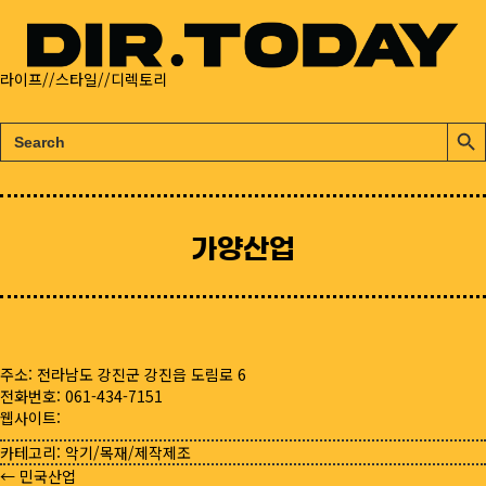
라이프//스타일//디렉토리
검
검
색:
색
버
튼
가양산업
주소: 전라남도 강진군 강진읍 도림로 6
전화번호: 061-434-7151
웹사이트:
카테고리:
악기/목재/제작제조
← 민국산업