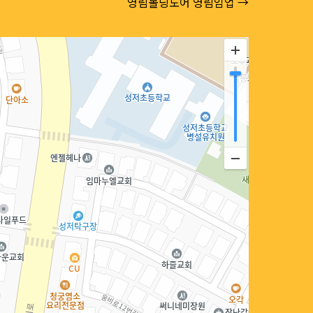
영림몰딩도어 영림임업 →