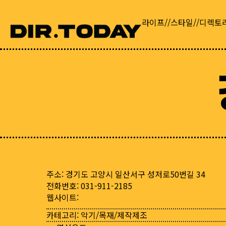
라이프//스타일//디렉토
주소: 경기도 고양시 일산서구 성저로50번길 34
전화번호: 031-911-2185
웹사이트:
카테고리:
악기/목재/제작제조