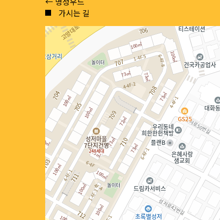
Posts
← 명성우드
가시는 길
navigation