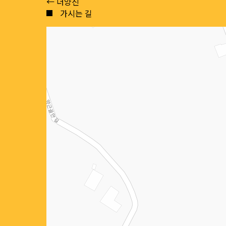
Posts
← 더양진
가시는 길
navigation