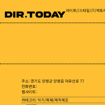
라이프//스타일//디렉토
주소: 경기도 양평군 양평읍 마유산로 77
전화번호:
웹사이트:
카테고리:
악기/목재/제작제조