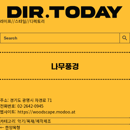
라이프//스타일//디렉토리
검
검
색:
색
버
튼
나무풍경
주소: 경기도 광명시 자경로 71
전화번호: 02-2642-0945
웹사이트:
https://woodscape.modoo.at
카테고리:
악기/목재/제작제조
← 한양목형