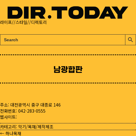
라이프//스타일//디렉토리
검
검
색:
색
버
튼
남광합판
주소: 대전광역시 중구 대종로 146
전화번호: 042-283-0555
웹사이트:
카테고리:
악기/목재/제작제조
← 하나목재