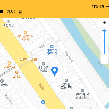
Posts
제일목재 →
navigation
가시는 길