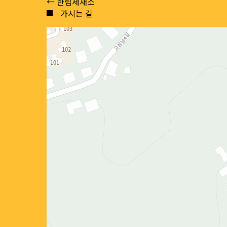
Posts
← 한림제재소
가시는 길
navigation