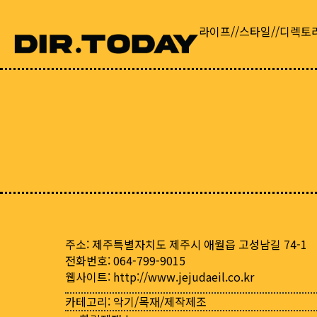
라이프//스타일//디렉토
주소: 제주특별자치도 제주시 애월읍 고성남길 74-1
전화번호: 064-799-9015
웹사이트:
http://www.jejudaeil.co.kr
카테고리:
악기/목재/제작제조