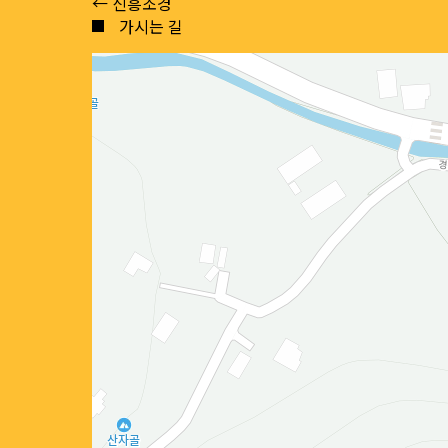
Posts
← 신흥조경
가시는 길
navigation