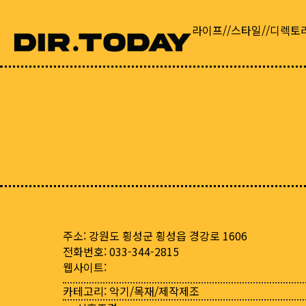
라이프//스타일//디렉토
주소: 강원도 횡성군 횡성읍 경강로 1606
전화번호: 033-344-2815
웹사이트:
카테고리:
악기/목재/제작제조