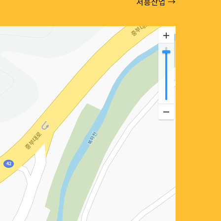
서흥산업 →