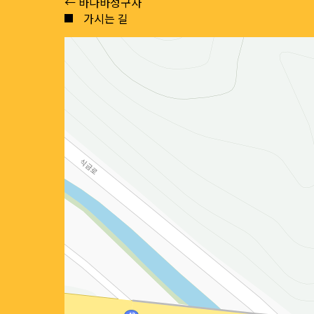
Posts
← 바나바성구사
가시는 길
navigation