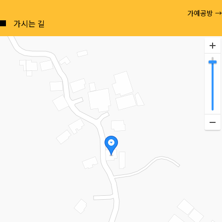
Posts
가예공방 →
navigation
가시는 길