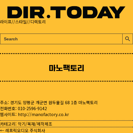
라이프//스타일//디렉토리
검
검
색:
색
버
튼
마노팩토리
주소: 경기도 양평군 개군면 원두물길 68 1층 마노팩토리
전화번호: 010-2596-9142
웹사이트:
http://manofactory.co.kr
카테고리:
악기/목재/제작제조
← 레프릭오디오 주식회사