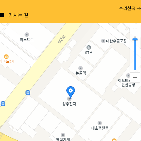
Posts
수리천국 →
navigation
가시는 길