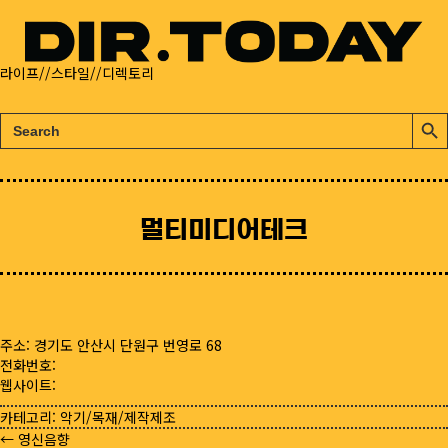
라이프//스타일//디렉토리
검
검
색:
색
버
튼
멀티미디어테크
주소: 경기도 안산시 단원구 번영로 68
전화번호:
웹사이트:
카테고리:
악기/목재/제작제조
← 영신음향