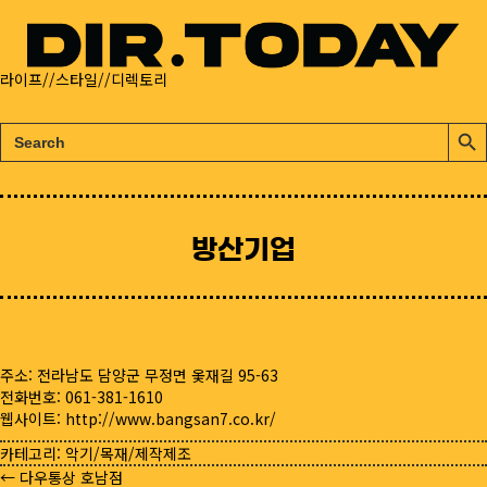
라이프//스타일//디렉토리
검
검
색:
색
버
튼
방산기업
주소: 전라남도 담양군 무정면 옻재길 95-63
전화번호: 061-381-1610
웹사이트:
http://www.bangsan7.co.kr/
카테고리:
악기/목재/제작제조
← 다우통상 호남점