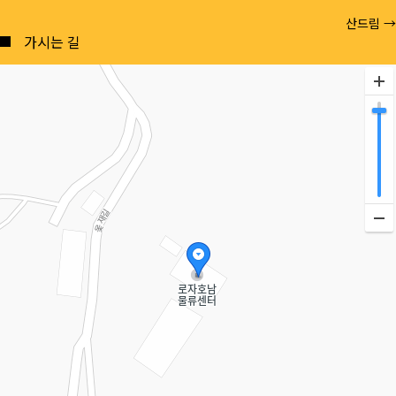
Posts
산드림 →
navigation
가시는 길