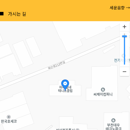
Posts
세운음향 →
navigation
가시는 길