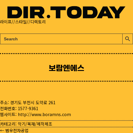
라이프//스타일//디렉토리
검
검
색:
색
버
튼
보람엔에스
주소: 경기도 부천시 도약로 261
전화번호: 1577-9361
웹사이트:
http://www.boramns.com
카테고리:
악기/목재/제작제조
← 범우전자공업