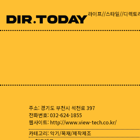
라이프//스타일//디렉토
주소: 경기도 부천시 석천로 397
전화번호: 032-624-1855
웹사이트:
http://www.view-tech.co.kr/
카테고리:
악기/목재/제작제조