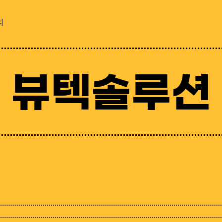
리
뷰텍솔루션