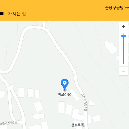
Posts
솔낭구공방 →
navigation
가시는 길