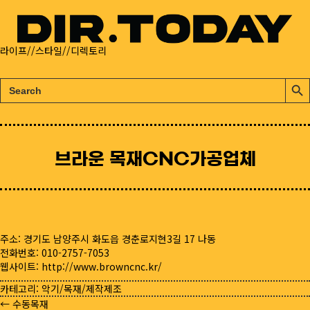
라이프//스타일//디렉토리
검
검
색:
색
버
튼
브라운 목재CNC가공업체
주소: 경기도 남양주시 화도읍 경춘로지현3길 17 나동
전화번호: 010-2757-7053
웹사이트:
http://www.browncnc.kr/
카테고리:
악기/목재/제작제조
← 수동목재