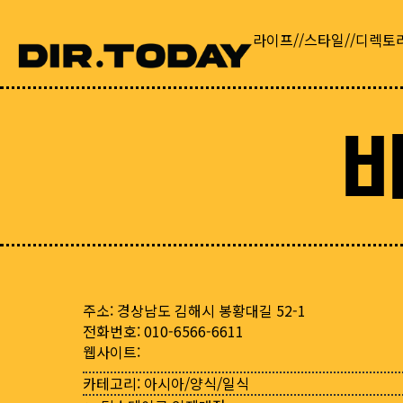
라이프//스타일//디렉토
주소: 경상남도 김해시 봉황대길 52-1
전화번호: 010-6566-6611
웹사이트:
카테고리:
아시아/양식/일식