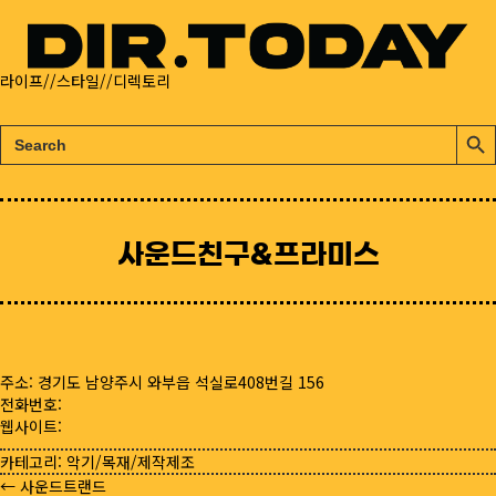
라이프//스타일//디렉토리
검
검
색:
색
버
튼
사운드친구&프라미스
주소: 경기도 남양주시 와부읍 석실로408번길 156
전화번호:
웹사이트:
카테고리:
악기/목재/제작제조
← 사운드트랜드