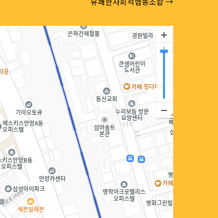
유쾌한사회적협동조합 →