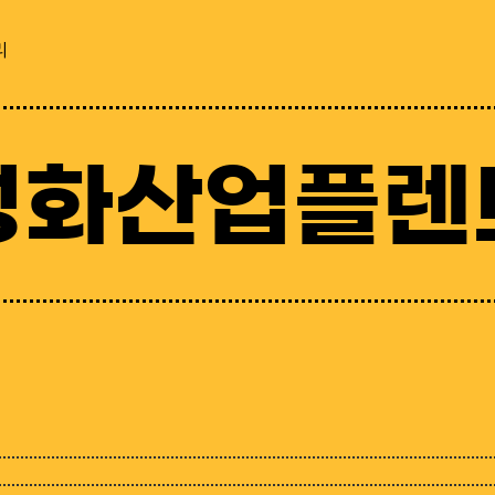
리
성화산업플렌