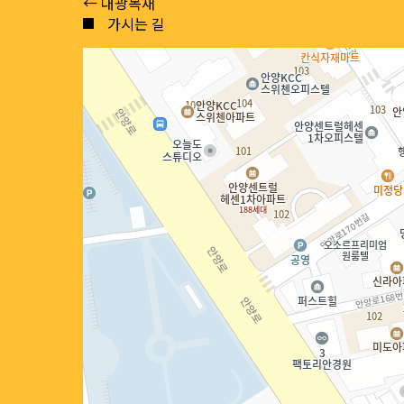
Posts
← 대광목재
가시는 길
navigation