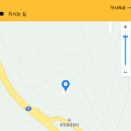
Posts
약사목공 →
navigation
가시는 길