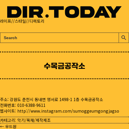
라이프//스타일//디렉토리
검
검
색:
색
버
튼
수목금공작소
주소: 강원도 춘천시 동내면 영서로 1498-1 1층 수목금공작소
전화번호: 010-6388-9611
웹사이트:
http://www.instagram.com/sumoggeumgongjagso
카테고리:
악기/목재/제작제조
← 우드원