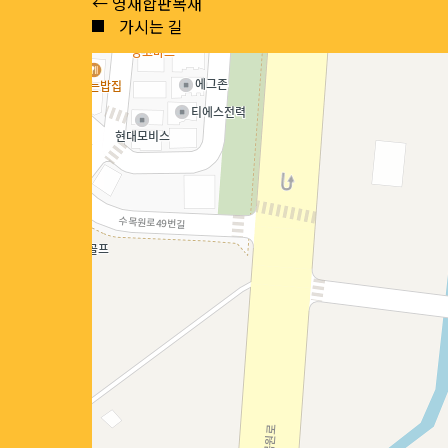
Posts
← 영재합판목재
가시는 길
navigation