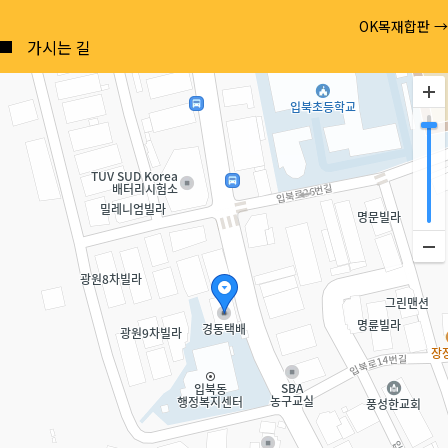
Posts
OK목재합판 →
navigation
가시는 길