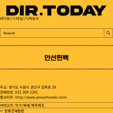
라이프//스타일//디렉토리
검
검
색:
색
버
튼
안산편백
주소: 경기도 수원시 권선구 입북로 19
전화번호: 031-309-2291
웹사이트:
http://www.ansanhinoki.com/
카테고리:
악기/목재/제작제조
← 한동건재합판