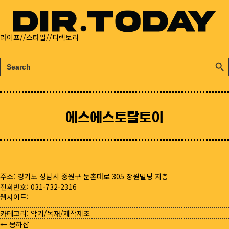
라이프//스타일//디렉토리
검
검
색:
색
버
튼
에스에스토탈토이
주소: 경기도 성남시 중원구 둔촌대로 305 장원빌딩 지층
전화번호: 031-732-2316
웹사이트:
카테고리:
악기/목재/제작제조
← 몽하샵