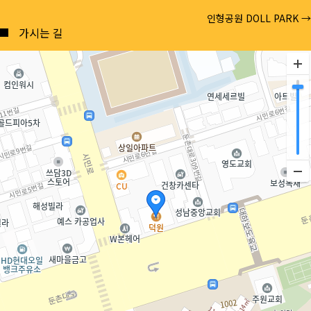
Posts
인형공원 DOLL PARK →
navigation
가시는 길