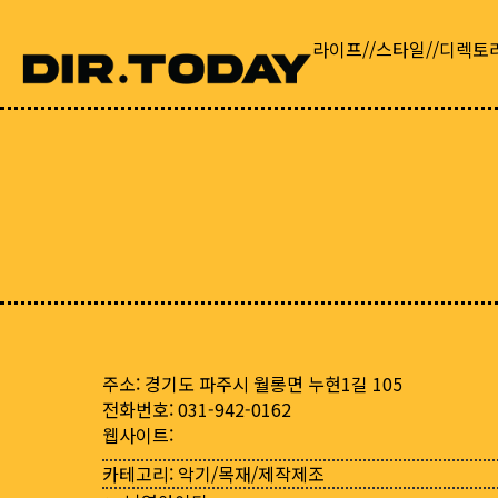
라이프//스타일//디렉토
주소: 경기도 파주시 월롱면 누현1길 105
전화번호: 031-942-0162
웹사이트:
카테고리:
악기/목재/제작제조