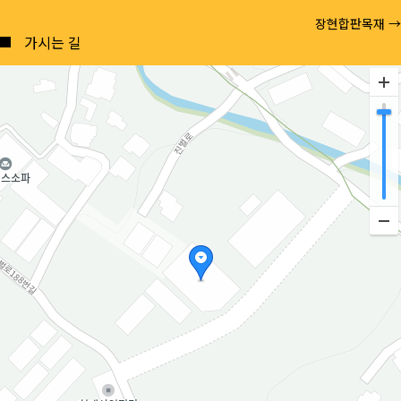
Posts
장현합판목재 →
navigation
가시는 길