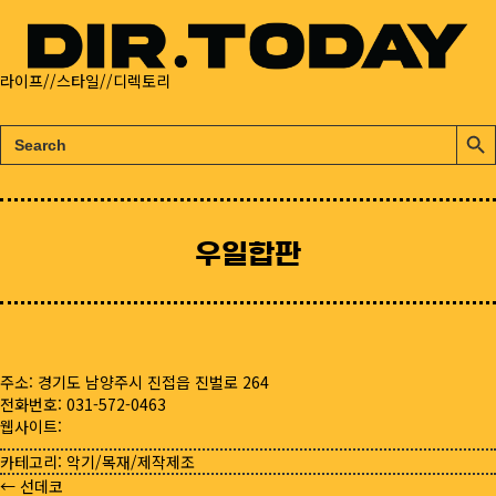
라이프//스타일//디렉토리
검
검
색:
색
버
튼
우일합판
주소: 경기도 남양주시 진접읍 진벌로 264
전화번호: 031-572-0463
웹사이트:
카테고리:
악기/목재/제작제조
← 선데코