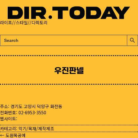
라이프//스타일//디렉토리
검
검
색:
색
버
튼
우진판넬
주소: 경기도 고양시 덕양구 화전동
전화번호: 02-6953-3550
웹사이트:
카테고리:
악기/목재/제작제조
← 도원목공예