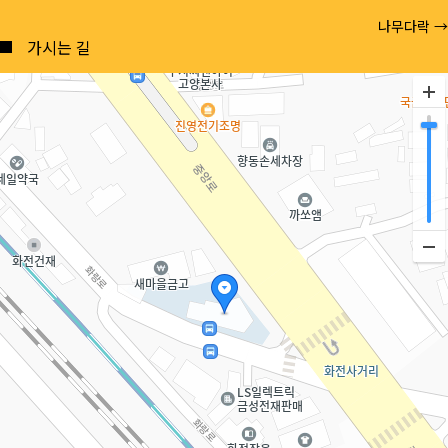
Posts
나무다락 →
navigation
가시는 길