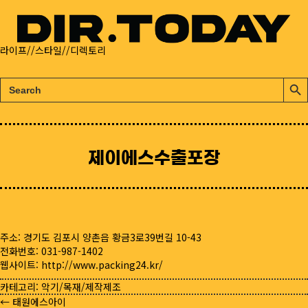
라이프//스타일//디렉토리
검
검
색:
색
버
튼
제이에스수출포장
주소: 경기도 김포시 양촌읍 황금3로39번길 10-43
전화번호: 031-987-1402
웹사이트:
http://www.packing24.kr/
카테고리:
악기/목재/제작제조
← 태원에스아이