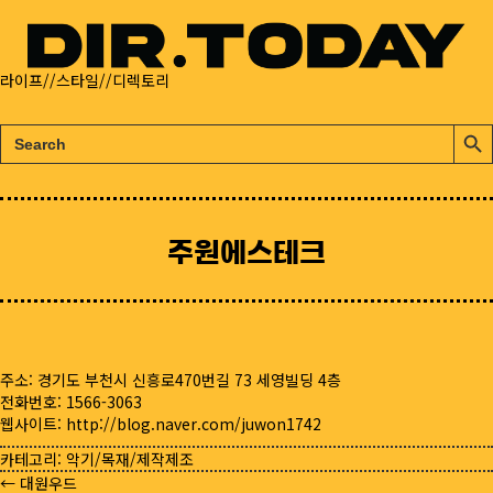
라이프//스타일//디렉토리
검
검
색:
색
버
튼
주원에스테크
주소: 경기도 부천시 신흥로470번길 73 세영빌딩 4층
전화번호: 1566-3063
웹사이트:
http://blog.naver.com/juwon1742
카테고리:
악기/목재/제작제조
← 대원우드