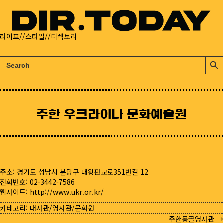
라이프//스타일//디렉토리
검
검
색:
색
버
튼
주한 우크라이나 문화예술원
주소: 경기도 성남시 분당구 대왕판교로351번길 12
전화번호: 02-3442-7586
웹사이트:
http://www.ukr.or.kr/
카테고리:
대사관/영사관/문화원
주한몽골영사관 →