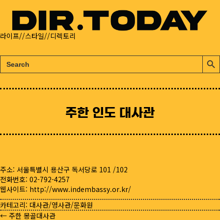
라이프//스타일//디렉토리
검
검
색:
색
버
튼
주한 인도 대사관
주소: 서울특별시 용산구 독서당로 101 /102
전화번호: 02-792-4257
웹사이트:
http://www.indembassy.or.kr/
카테고리:
대사관/영사관/문화원
← 주한 몽골대사관