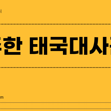
리
주한 태국대사
tm