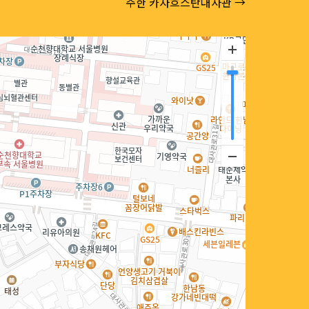
주한 카자흐스탄대사관 →