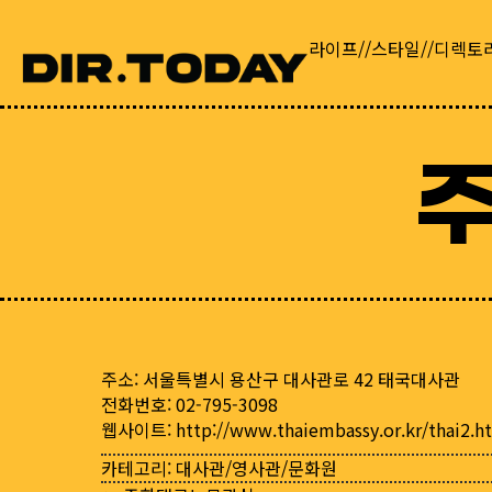
라이프//스타일//디렉토
주소: 서울특별시 용산구 대사관로 42 태국대사관
전화번호: 02-795-3098
웹사이트:
http://www.thaiembassy.or.kr/thai2.h
카테고리:
대사관/영사관/문화원