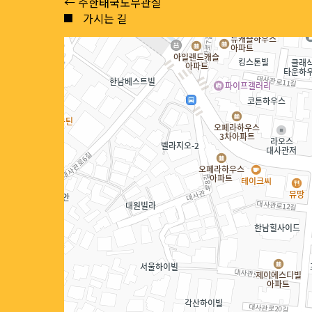
Posts
← 주한태국노무관실
가시는 길
navigation