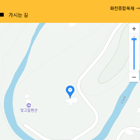
Posts
화천종합목재 →
navigation
가시는 길