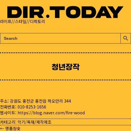
라이프//스타일//디렉토리
검
검
색:
색
버
튼
청년장작
주소: 강원도 홍천군 홍천읍 하오안리 344
전화번호: 010-8253-1656
웹사이트:
https://blog.naver.com/fire-wood
카테고리:
악기/목재/제작제조
← 명품참숯