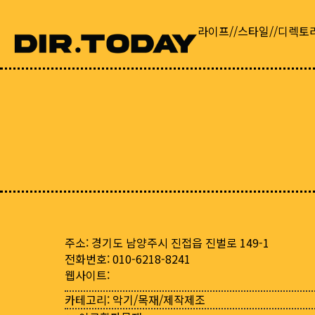
라이프//스타일//디렉토
주소: 경기도 남양주시 진접읍 진벌로 149-1
전화번호: 010-6218-8241
웹사이트:
카테고리:
악기/목재/제작제조