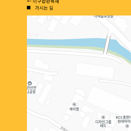
Posts
← 이구합판목재
가시는 길
navigation