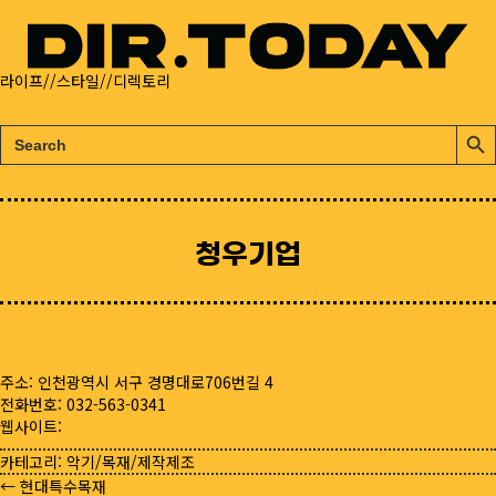
라이프//스타일//디렉토리
검
검
색:
색
버
튼
청우기업
주소: 인천광역시 서구 경명대로706번길 4
전화번호: 032-563-0341
웹사이트:
카테고리:
악기/목재/제작제조
← 현대특수목재