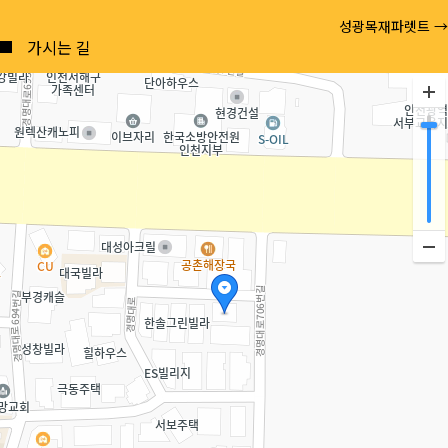
Posts
성광목재파렛트 →
navigation
가시는 길