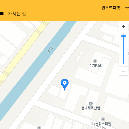
Posts
원우드파렛트 →
navigation
가시는 길