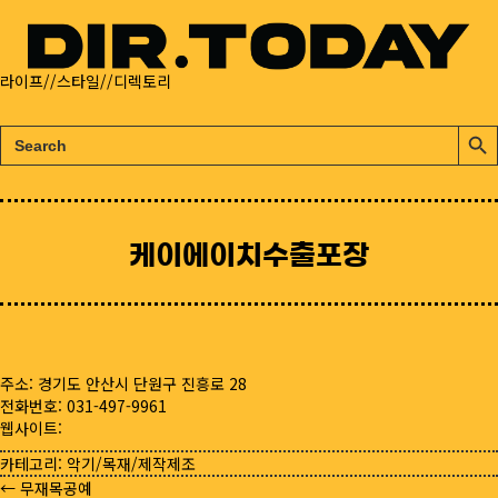
라이프//스타일//디렉토리
검
검
색:
색
버
튼
케이에이치수출포장
주소: 경기도 안산시 단원구 진흥로 28
전화번호: 031-497-9961
웹사이트:
카테고리:
악기/목재/제작제조
← 무재목공예