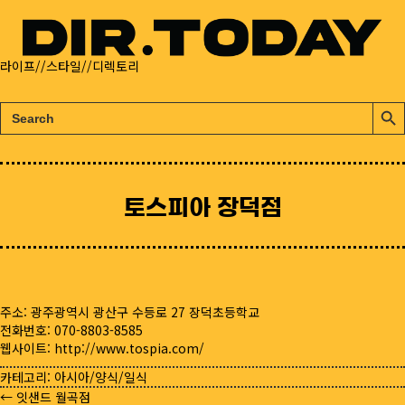
라이프//스타일//디렉토리
검
검
색:
색
버
튼
토스피아 장덕점
주소: 광주광역시 광산구 수등로 27 장덕초등학교
전화번호: 070-8803-8585
웹사이트:
http://www.tospia.com/
카테고리:
아시아/양식/일식
← 잇샌드 월곡점