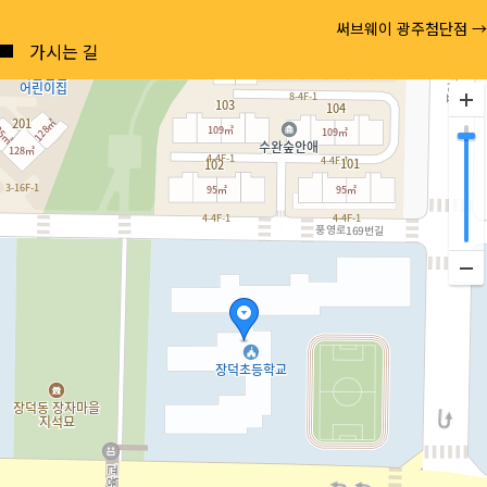
Posts
써브웨이 광주첨단점 →
navigation
가시는 길