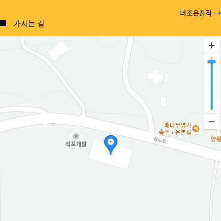
Posts
더조은장작 →
navigation
가시는 길