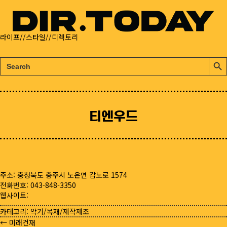
라이프//스타일//디렉토리
검
검
색:
색
버
튼
티엔우드
주소: 충청북도 충주시 노은면 감노로 1574
전화번호: 043-848-3350
웹사이트:
카테고리:
악기/목재/제작제조
← 미래건재