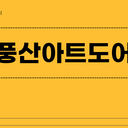
리
풍산아트도