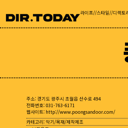
라이프//스타일//디렉토
주소: 경기도 광주시 초월읍 산수로 494
전화번호: 031-763-6171
웹사이트:
http://www.poongsandoor.com/
카테고리:
악기/목재/제작제조