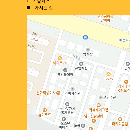
Posts
← 기술서적
가시는 길
navigation