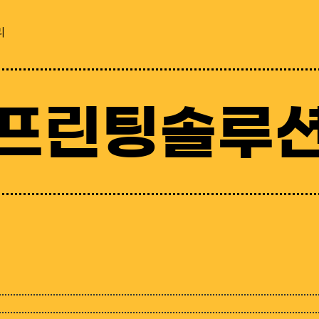
리
프린팅솔루