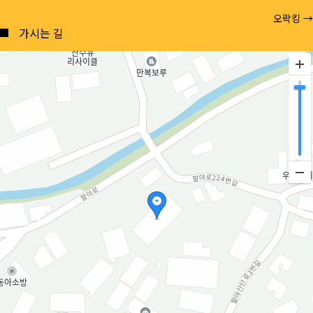
Posts
오락킹 →
navigation
가시는 길