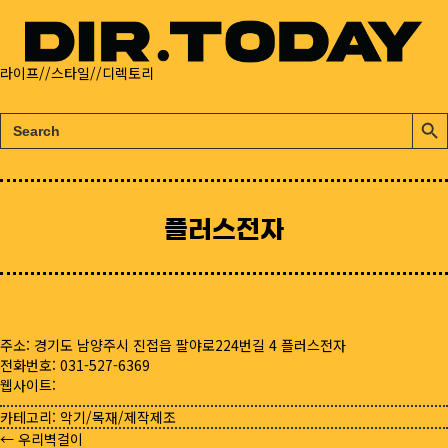
라이프//스타일//디렉토리
검
검
색:
색
버
튼
플러스전자
주소: 경기도 남양주시 진접읍 팔야로224번길 4 플러스전자
전화번호: 031-527-6369
웹사이트:
카테고리:
악기/목재/제작제조
← 우리벽걸이