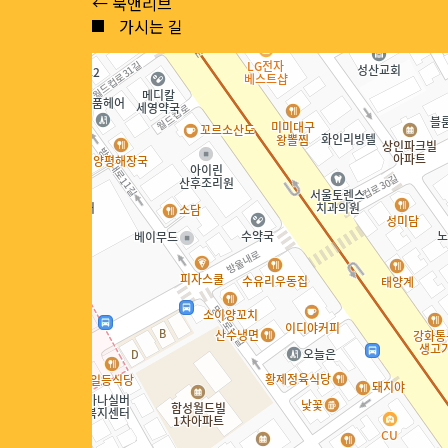
Posts
← 북앤리브
가시는 길
navigation