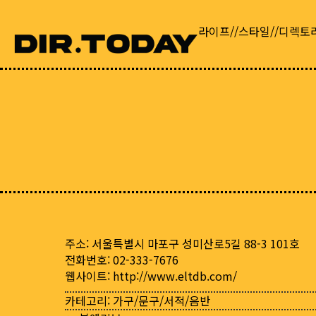
라이프//스타일//디렉토
주소: 서울특별시 마포구 성미산로5길 88-3 101호
전화번호: 02-333-7676
웹사이트:
http://www.eltdb.com/
카테고리:
가구/문구/서적/음반