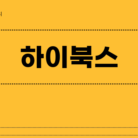
리
하이북스