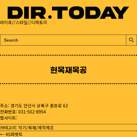
라이프//스타일//디렉토리
검
검
색:
색
버
튼
현목재목공
주소: 경기도 안산시 상록구 충장로 62
전화번호: 031-502-8954
웹사이트:
카테고리:
악기/목재/제작제조
← KS파렛트