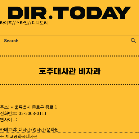
라이프//스타일//디렉토리
검
검
색:
색
버
튼
호주대사관 비자과
주소: 서울특별시 종로구 종로 1
전화번호: 02-2003-0111
웹사이트:
카테고리:
대사관/영사관/문화원
← 체코공화국대사관