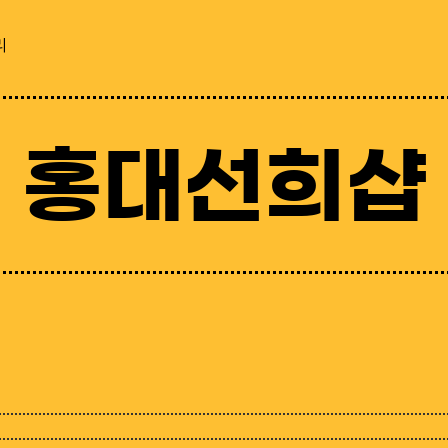
리
홍대선희샵