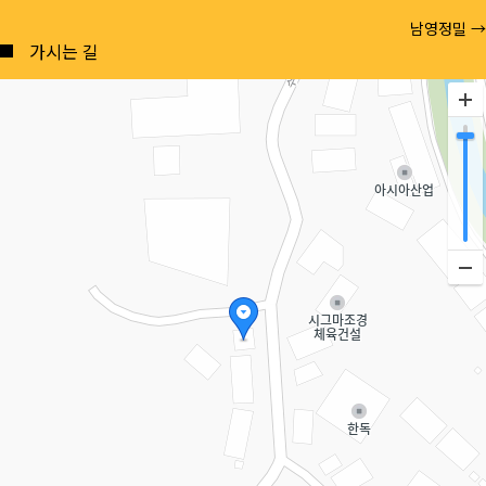
Posts
남영정밀 →
navigation
가시는 길