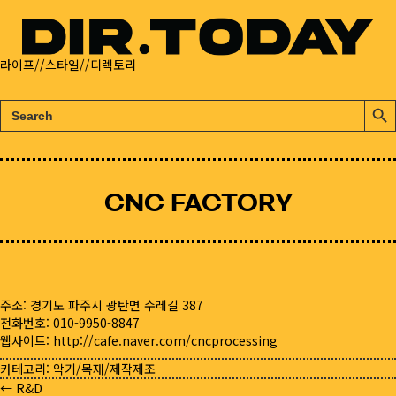
라이프//스타일//디렉토리
검
검
색:
색
버
튼
CNC FACTORY
주소: 경기도 파주시 광탄면 수레길 387
전화번호: 010-9950-8847
웹사이트:
http://cafe.naver.com/cncprocessing
카테고리:
악기/목재/제작제조
← R&D