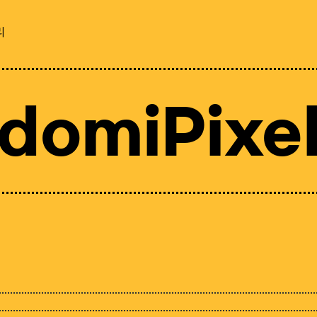
리
domiPixe